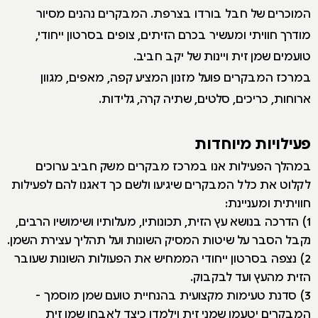
המוכרים של חבל בורדו בצרפת. המבקרים נהנים מסיור
מודרך חוויתי ומעשיר בכרם הזיתים, צופים בסרטון ייחודי,
טועמים שמן זית ויינות של יקב חביב.
במרכז המבקרים פועל מזנון המציע קפה, מאפים, מגוון
ארוחות, כריכים, סלטים, שתיה קרה, גלידות.
פעילויות מיוחדות
במהלך הפעילות אנו במרכז מבקרים משק חביב ערוכים
לקלוט את כלל המבקרים שיגיעו ולשם כך דאגנו להם לפעילות
חוויתית ומעניינת:
1) הדרכה בנושא עץ הזית, תכונותיו, מעלותיו ושימושיו הרבים,
נקבל הסבר על שיטות המסיק השונות ועל תהליך עצירת השמן.
2) נצפה בסרטון ייחודי הממחיש את הפעולות השונות שעובר
הזית מהעץ ועד לבקבוק.
3) סדנת טעימות מקצועית בהנחיית טועם שמן מוסמך -
המבקרים יטעמו שמני זית וילמדו כיצד לאבחן שמן זית