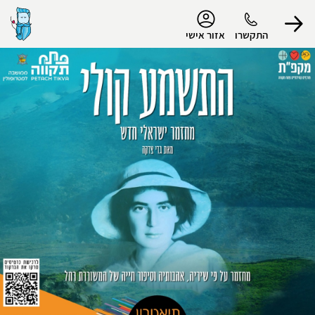
נגישות
התקשרו
אזור אישי
הפרופיל שלי
התנתק