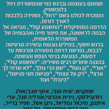
חותמם בעוצמה וברגש כפי שהמשוררת רחל
בלובשטיין,
המוכרת לכולנו בשם "רחל", הותירה בלבבות
לאורך דורות.
הדרמה המוסיקלית "התשמע קולי", מביאה אל
הבמה לראשונה, את סיפור חייה ואהבותיה של
המשוררת הלאומית,
ברגש חשוף, במילים נוגעות ובשירה מרטיטה
לבבות, נפרשת דרמה מסעירה ומרגשת עד
דמעות, הנוגעת בנימי הנפש והנשמה.
בהצגה שזורים רבים משיריה: "התשמע קולי",
"אורי", "גן נעול", "שם הרי גולן", "לא שרתי לך
ארצי", "רק על עצמי", "פגישה חצי פגישה",
"כינרת" ועוד
שחקנים: יונית טובי, אסף שגב/אולג
רודובילסקי, נירית אהרוני/אודליה סגל, עדי
איזנמן, מיכאל גמליאל, ניצן אשל, ספיר ברייר,
נינה דבש אמדורסקי, טל עמר.