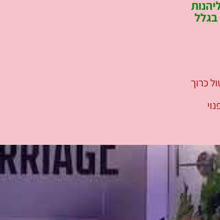
יהנות
בגלל
ול כרוך
וי