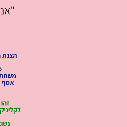
"אני
הצגת ה
מ
משתתפי
אסף פר
זהו 
לקליניקה
נשוא