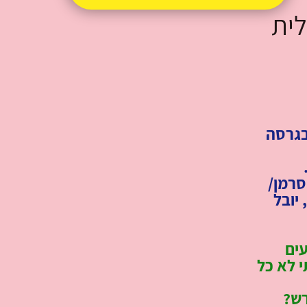
לית
בגרסה
סרמן/
 יובל
עים
י לא כל
רש?