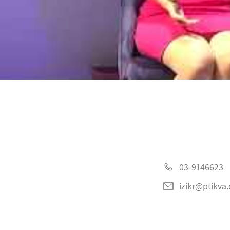
03-9146623
izikr@ptikva.o