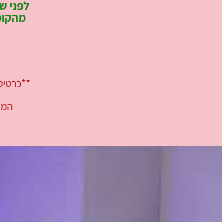
לפני ש
מהקומ
**כרטיסי
המג