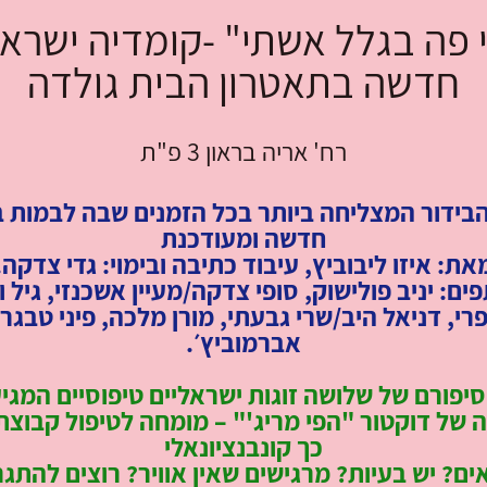
 פה בגלל אשתי" -קומדיה ישרא
חדשה בתאטרון הבית גולדה
רח' אריה בראון 3 פ"ת
בידור המצליחה ביותר בכל הזמנים שבה לבמות 
חדשה ומעודכנת
את: איזו ליבוביץ, עיבוד כתיבה ובימוי: גדי צדקה.
ם: יניב פולישוק, סופי צדקה/מעיין אשכנזי, גיל ו
י, דניאל היב/שרי גבעתי, מורן מלכה, פיני טבגר,
אברמוביץ׳.
סיפורם של שלושה זוגות ישראליים טיפוסיים המגי
 של דוקטור "הפי מריג'" – מומחה לטיפול קבוצת
כך קונבנציונאלי
ים? יש בעיות? מרגישים שאין אוויר? רוצים להתג