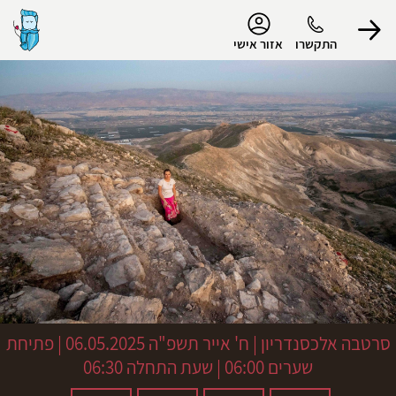
נגישות
התקשרו
אזור אישי
הפרופיל שלי
התנתק
סרטבה אלכסנדריון
|
ח' אייר תשפ"ה
06.05.2025 | פתיחת
שערים 06:00 | שעת התחלה 06:30