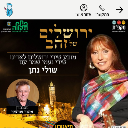
נגישות
התקשרו
אזור אישי
הפרופיל שלי
התנתק