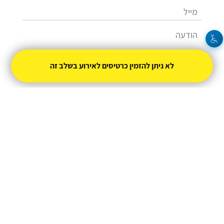
לא ניתן להזמין כרטיסים לאירוע בשלב זה
שלחו
03-9146623
izikr@ptikva.org.il
מופעל על ידי
טיקצ'אק
- למכור כרטיסים זה קל
|
טיקצ'אק לייב
אירוע בקטגוריית
הופעות חיות