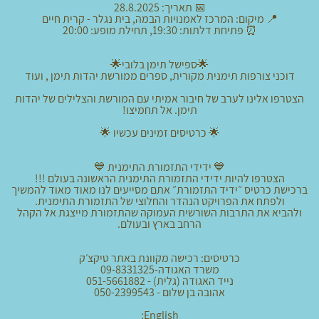
📅 תאריך: 28.8.2025
📍 מיקום: המרכז לאמנויות הבמה, בית נגלר - קרית חיים
⏰ פתיחת דלתות: 19:30, תחילת מופע: 20:00
🌟ספישל תימן בלובי🌟
דוכני צורפות תימנית מקורית, ספרים ממורשת יהדות תימן , ועוד
הצטרפו אלינו לערב של חיבור אמיתי עם המורשת והצלילים של יהדות
תימן. אל תחמיצו!
🌟 כרטיסים זמינים עכשיו 🌟
💙 ידידי התזמורת התימנית 💙
הצטרפו להיות ידידי התזמורת התימנית הראשונה בעולם !!!
ברכישת כרטיס ״ידיד התזמורת״ אתם מסייעים לנו מאוד מאוד להמשיך
ולפתח את הפרויקט הנהדר והחלוצי של התזמורת התימנית.
ולהביא את התרבות השורשית העמוקה שהתזמורת מייצגת אל הקהל
הרחב בארץ ובעולם.
כרטיסים: רכישה מקוונת באתר טיקצ׳ק
משרד האגודה-09-8331325
נייד האגודה (גלית) - 051-5661882
אהובה בן שלום - 050-2399543
English: