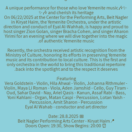
✨🎶A unique performance for those who love Yemenite music
and cherish its heritage 🎶✨
On 06/22/2025 at the Center for the Performing Arts, Beit Nagler
in Kiryat Haim, the Yemenite Orchestra, under the artistic
direction and conduct of Eyal Al-Wahhab, is happy and proud to
host singer Zion Golan, singer Bracha Cohen, and singer Aharon
Yirimi for an evening where we will dive together into the magic
of authentic Yemenite music.
Recently, the orchestra received artistic recognition from the
Ministry of Culture, honoring its efforts in preserving Yemenite
music and its contribution to local culture. This is the first and
only orchestra in the world to bring this traditional repertoire
back into the spotlight and to the respect it deserves.
Featuring:
Vera Goldstein - Violin, Hila Ahwal - Violin, Johanna Rithmuler -
Violin, Maya Li Roman - Viola, Aden Jamshid - Cello, Guy Tiram -
Oud, Sahar David - Nay, Ariel Qasis - Kanun, Assaf Rabi - Bass,
Yoni Kahlani - Organ, Matan Caspi - Percussion, Lotan Yaish -
Percussion, Amit Sharon - Percussion
Eyal Al Wahab - conductor and art director
📅 Date: 28.8.2025
Beit Nagler Performing Arts Center - Kiryat Haim
📍
⏰ Doors Open: 19:30, Show Begins: 20:00