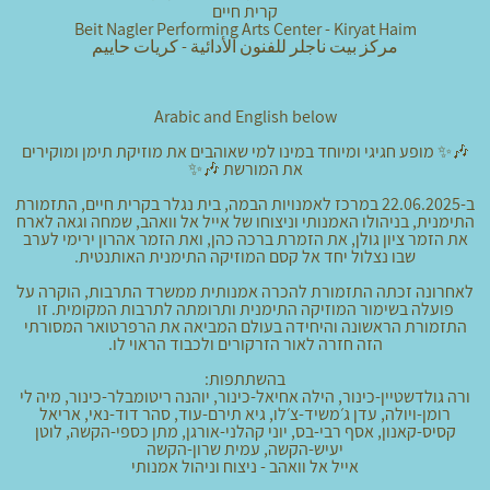
קרית חיים
Beit Nagler Performing Arts Center - Kiryat Haim
مركز بيت ناجلر للفنون الأدائية - كريات حاييم
Arabic and English below
🎶✨ מופע חגיגי ומיוחד במינו למי שאוהבים את מוזיקת תימן ומוקירים
את המורשת 🎶✨
ב-22.06.2025 במרכז לאמנויות הבמה, בית נגלר בקרית חיים, התזמורת
התימנית, בניהולו האמנותי וניצוחו של אייל אל וואהב, שמחה וגאה לארח
את הזמר ציון גולן, את הזמרת ברכה כהן, ואת הזמר אהרון ירימי לערב
שבו נצלול יחד אל קסם המוזיקה התימנית האותנטית.
לאחרונה זכתה התזמורת להכרה אמנותית ממשרד התרבות, הוקרה על
פועלה בשימור המוזיקה התימנית ותרומתה לתרבות המקומית. זו
התזמורת הראשונה והיחידה בעולם המביאה את הרפרטואר המסורתי
הזה חזרה לאור הזרקורים ולכבוד הראוי לו.
בהשתתפות:
ורה גולדשטיין-כינור, הילה אחיאל-כינור, יוהנה ריטומבלר-כינור, מיה לי
רומן-ויולה, עדן ג׳משיד-צ׳לו, גיא תירם-עוד, סהר דוד-נאי, אריאל
קסיס-קאנון, אסף רבי-בס, יוני קהלני-אורגן, מתן כספי-הקשה, לוטן
יעיש-הקשה, עמית שרון-הקשה
אייל אל וואהב - ניצוח וניהול אמנותי