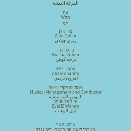
الفرقة اليمنية
עם
With
مع
ציון גולן
Zion Golan
زيون جولان
ברכה כהן
Bracha Cohen
برخه كوهن
אהרון ירימי
Aharon Yarimi
اهرون يريمي
ניהול מוזיקלי וניצוח
Musical Management and Conductor
المودير الموسيقية
אייל אל וואהב
Eyal El Wahab
اييل الوهاب
28.8.2025
המרכז לאמנויות הבמה - בית נגלר