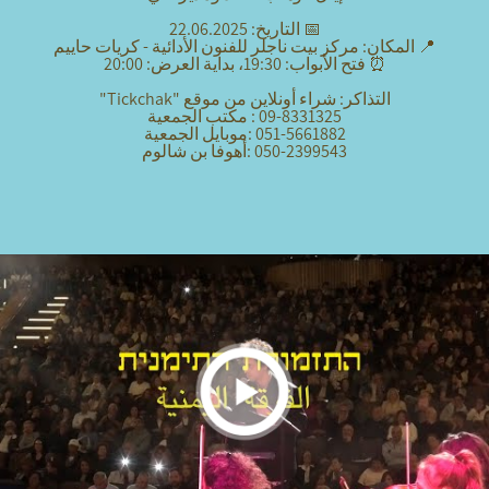
📅 التاريخ: 22.06.2025
📍 المكان:
مركز بيت ناجلر للفنون الأدائية - كريات حاييم
⏰ فتح الأبواب: 19:30، بداية العرض: 20:00
التذاكر: شراء أونلاين من موقع "Tickchak"
09-8331325 : مكتب الجمعية
051-5661882 :موبايل الجمعية
050-2399543 :أهوفا بن شالوم