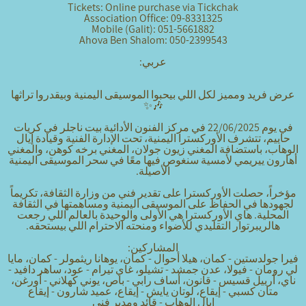
Tickets: Online purchase via Tickchak
Association Office: 09-8331325
Mobile (Galit): 051-5661882
Ahova Ben Shalom: 050-2399543
عربي:
عرض فريد ومميز لكل اللي بيحبوا الموسيقى اليمنية وبيقدروا تراثها
🎶✨
في يوم 22/06/2025 في مركز الفنون الأدائية بيت ناجلر في كريات
حاييم، تتشرف الأوركسترا اليمنية، تحت الإدارة الفنية وقيادة إيال
الوهاب، باستضافة المغني زيون جولان، المغني
برخه كوه
ن، والمغني
أهارون ييريمي لأمسية سنغوص فيها معًا في سحر الموسيقى اليمنية
الأصيلة.
مؤخراً، حصلت الأوركسترا على تقدير فني من وزارة الثقافة، تكريماً
لجهودها في الحفاظ على الموسيقى اليمنية ومساهمتها في الثقافة
المحلية. هاي الأوركسترا هي الأولى والوحيدة بالعالم اللي رجعت
هالريبرتوار التقليدي للأضواء ومنحته الاحترام اللي بيستحقه.
المشاركين:
فيرا جولدستين - كمان، هيلا أحوال - كمان، يوهانا ريثمولر - كمان، مايا
لي رومان - فيولا، عدن جمشد - تشيلو، غاي تيرام - عود، ساهر دافيد -
ناي، أرييل قسيس - قانون، أساف رابي - باص، يوني كهلاني - أورغن،
متان كسبي - إيقاع، لوتان يايش - إيقاع، عميد شارون - إيقاع
إيال الوهاب - قائد ومدير فني