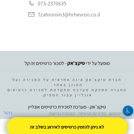
073-2370635
Tzahronim3@hrhevron.co.il
מופעל על ידי
טיקצ'אק
- למכור כרטיסים זה קל
חברת טיקצ'אק אינה אחראית על המכירה ועל
התוכן באתר.
החברה מספקת מערכת מתקדמת למכירת כרטיסים
אונליין עבור המפיק.
טיקצ'אק - מערכת למכירת כרטיסים אונליין
ניהול
תנאי שימוש
מדיניות פרטיות
הצהרת נגישות
לא ניתן להזמין כרטיסים לאירוע בשלב זה