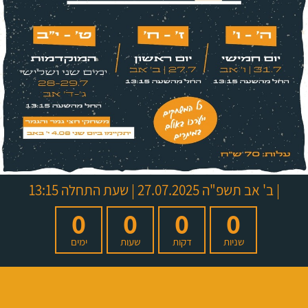
|
ב' אב תשפ"ה
27.07.2025 | שעת התחלה 13:15
0
0
0
0
שניות
דקות
שעות
ימים