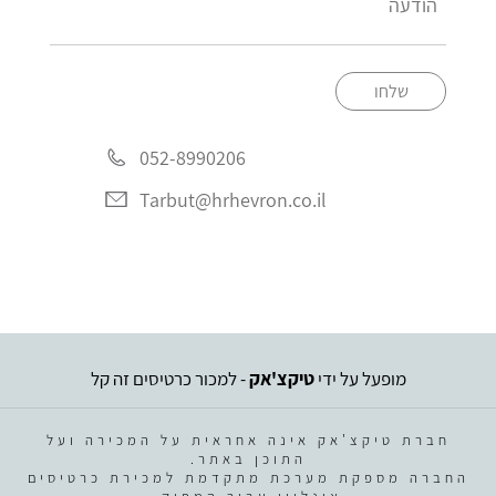
שלחו
052-8990206
Tarbut@hrhevron.co.il
מופעל על ידי
טיקצ'אק
- למכור כרטיסים זה קל
חברת טיקצ'אק אינה אחראית על המכירה ועל
התוכן באתר.
החברה מספקת מערכת מתקדמת למכירת כרטיסים