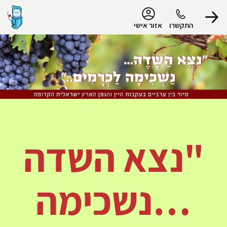
נגישות
התקשרו
אזור אישי
הפרופיל שלי
התנתק
"נצא השדה
…נשכימה