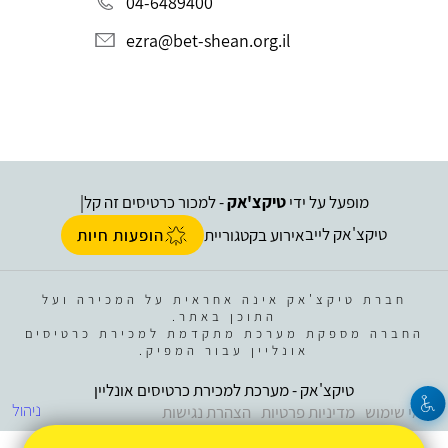
04-6489400
ezra@bet-shean.org.il
מופעל על ידי
טיקצ'אק
- למכור כרטיסים זה קל
|
טיקצ'אק לייב
אירוע בקטגוריית
הופעות חיות
חברת טיקצ'אק אינה אחראית על המכירה ועל
התוכן באתר.
החברה מספקת מערכת מתקדמת למכירת כרטיסים
אונליין עבור המפיק.
טיקצ'אק - מערכת למכירת כרטיסים אונליין
ניהול
תנאי שימוש
מדיניות פרטיות
הצהרת נגישות