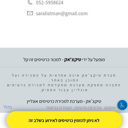
052-5958624
saralistman@gmail.com
מופעל על ידי
טיקצ'אק
- למכור כרטיסים זה קל
חברת טיקצ'אק אינה אחראית על המכירה ועל
התוכן באתר.
החברה מספקת מערכת מתקדמת למכירת כרטיסים
אונליין עבור המפיק.
טיקצ'אק - מערכת למכירת כרטיסים אונליין
ניהול
תנאי שימוש
מדיניות פרטיות
הצהרת נגישות
לא ניתן להזמין כרטיסים לאירוע בשלב זה