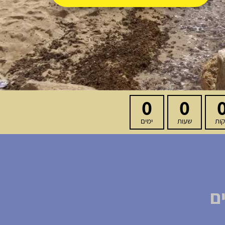
0
0
ות
שעות
ימים
ם