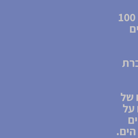
שכונת בת גלים בדיוק מסיימת לחגוג 100
ם
ברת
 של
 על
ים
הי
ם.