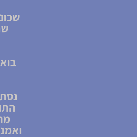
שנ
בואו
נסתו
התוש
מרג
ואמני