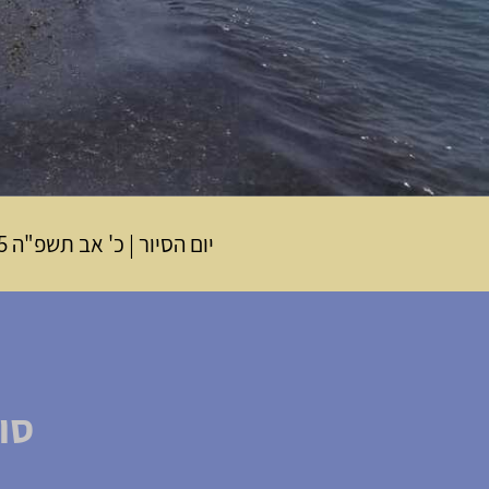
יום הסיור
|
כ' אב תשפ"ה
025
סו