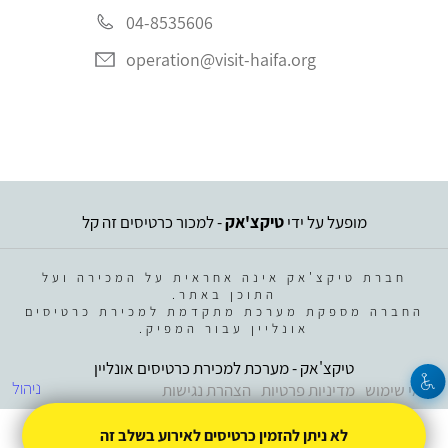
04-8535606
operation@visit-haifa.org
מופעל על ידי
טיקצ'אק
- למכור כרטיסים זה קל
חברת טיקצ'אק אינה אחראית על המכירה ועל
התוכן באתר.
החברה מספקת מערכת מתקדמת למכירת כרטיסים
אונליין עבור המפיק.
טיקצ'אק - מערכת למכירת כרטיסים אונליין
ניהול
תנאי שימוש
מדיניות פרטיות
הצהרת נגישות
לא ניתן להזמין כרטיסים לאירוע בשלב זה