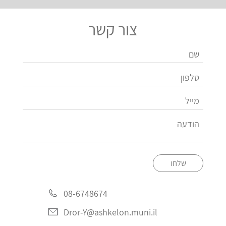
צור קשר
שלחו
08-6748674
Dror-Y@ashkelon.muni.il