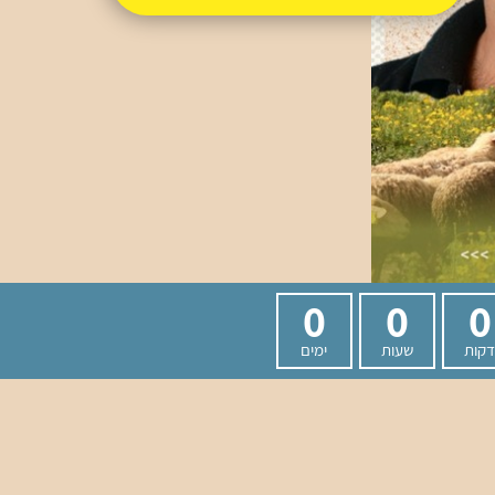
0
0
0
קות
שעות
ימים