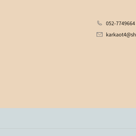
052-7749664
karkaot4@sh