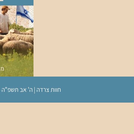
חוות צרדה
|
ה' אב תשפ"ה
5