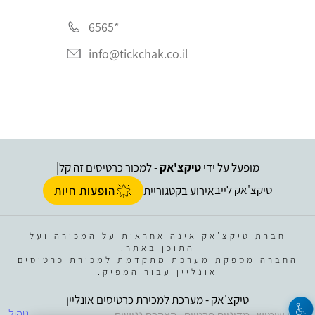
*6565
info@tickchak.co.il
מופעל על ידי
טיקצ'אק
- למכור כרטיסים זה קל
|
טיקצ'אק לייב
אירוע בקטגוריית
הופעות חיות
חברת טיקצ'אק אינה אחראית על המכירה ועל
התוכן באתר.
החברה מספקת מערכת מתקדמת למכירת כרטיסים
אונליין עבור המפיק.
טיקצ'אק - מערכת למכירת כרטיסים אונליין
ניהול
תנאי שימוש
מדיניות פרטיות
הצהרת נגישות