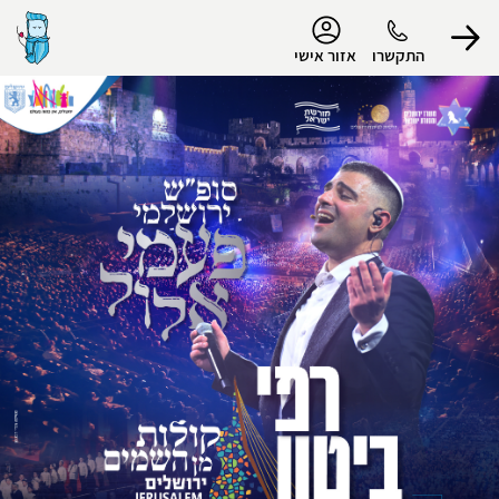
נגישות
התקשרו
אזור אישי
הפרופיל שלי
התנתק