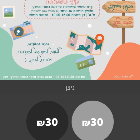
ניצן
30
30
₪
₪