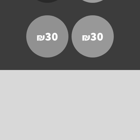
30
30
₪
₪