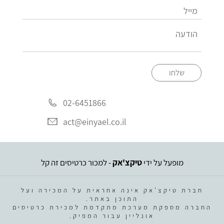
שלחו
02-6451866
act@einyael.co.il
מופעל על ידי
טיקצ'אק
- למכור כרטיסים זה קל
חברת טיקצ'אק אינה אחראית על המכירה ועל
התוכן באתר.
החברה מספקת מערכת מתקדמת למכירת כרטיסים
אונליין עבור המפיק.