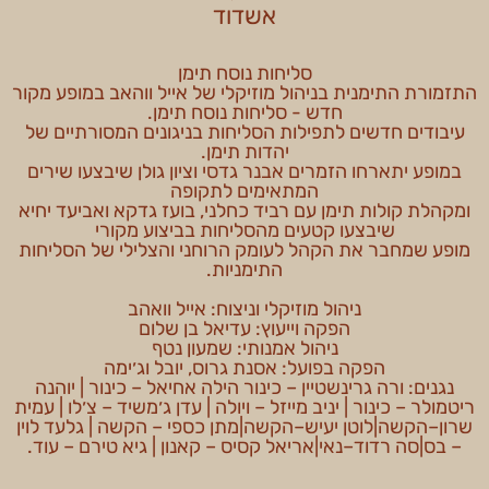
אשדוד
סליחות נוסח תימן
התזמורת התימנית בניהול מוזיקלי של אייל ווהאב במופע מקור
חדש - סליחות נוסח תימן.
עיבודים חדשים לתפילות הסליחות בניגונים המסורתיים של
יהדות תימן.
במופע יתארחו הזמרים אבנר גדסי וציון גולן שיבצעו שירים
המתאימים לתקופה
ומקהלת קולות תימן עם רביד כחלני, בועז גדקא ואביעד יחיא
שיבצעו קטעים מהסליחות בביצוע מקורי
מופע שמחבר את הקהל לעומק הרוחני והצלילי של הסליחות
התימניות.
ניהול מוזיקלי וניצוח: אייל וואהב
הפקה וייעוץ: עדיאל בן שלום
ניהול אמנותי: שמעון נטף
הפקה בפועל: אסנת גרוס, יובל וג׳ימה
נגנים: ורה גרינשטיין – כינור הילה אחיאל – כינור | יוהנה
ריטמולר – כינור | יניב מייזל – ויולה | עדן ג׳משיד – צ׳לו | עמית
שרון–הקשה|לוטן יעיש–הקשה|מתן כספי – הקשה | גלעד לוין
– בס|סה רדוד–נאי|אריאל קסיס – קאנון | גיא טירם – עוד.