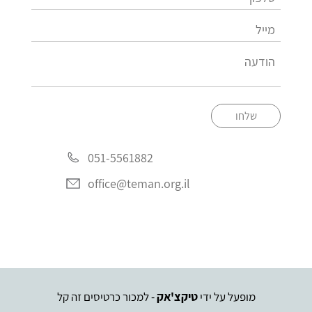
שלחו
051-5561882
office@teman.org.il
מופעל על ידי
טיקצ'אק
- למכור כרטיסים זה קל