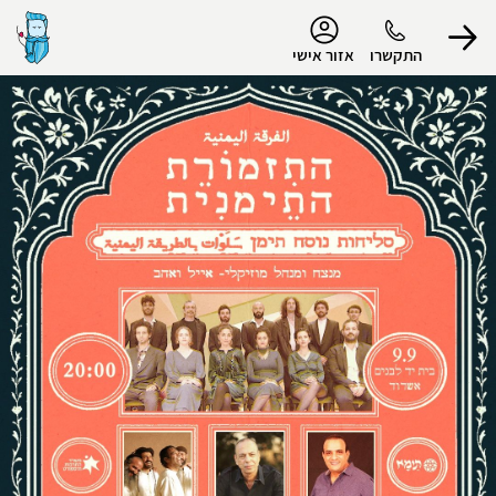
נגישות
התקשרו
אזור אישי
הפרופיל שלי
התנתק