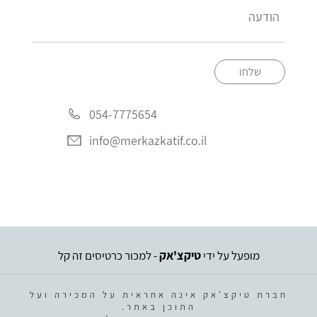
שלחו
054-7775654
info@merkazkatif.co.il
מופעל על ידי
טיקצ'אק
- למכור כרטיסים זה קל
חברת טיקצ'אק אינה אחראית על המכירה ועל
התוכן באתר.