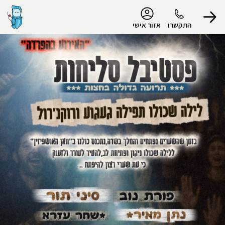
נגישות
התקשרו
אזור אישי
הפרופיל שלי
התנתק