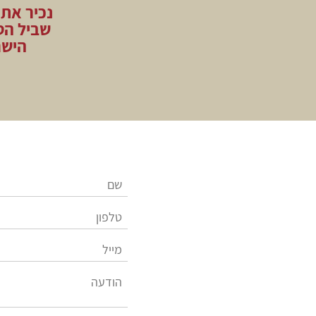
נכיר את 
שביל הט
הישר