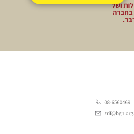
לות ושל
 בחברה
בר.
08-6560469
zrif@bgh.org.