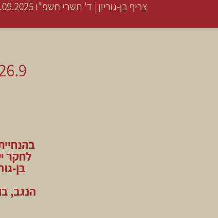
צריף בן-גוריון
|
ד' תשרי תשפ"ו
26.09.2025 | פתיחת שערים 11:00 | שעת ה
בהנחיית 
לחקר יש
בן-גו
הנגב, בו