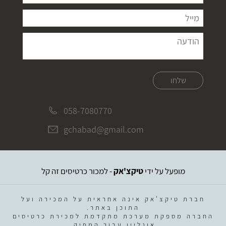
שלחו
058-7080770
gchabad@gmail.com
מופעל על ידי
טיקצ'אק
- למכור כרטיסים זה קל
חברת טיקצ'אק אינה אחראית על המכירה ועל
התוכן באתר.
החברה מספקת מערכת מתקדמת למכירת כרטיסים
אונליין עבור המפיק.