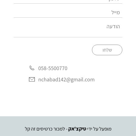
שלחו
058-5500770
nchabad142@gmail.com
מופעל על ידי
טיקצ'אק
- למכור כרטיסים זה קל