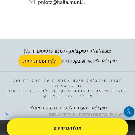
pniotz@haifa.muni.il
מופעל על ידי
טיקצ'אק
- למכור כרטיסים זה קל
|
טיקצ'אק לייב
אירוע בקטגוריית
הופעות חיות
חברת טיקצ'אק אינה אחראית על המכירה ועל
התוכן באתר.
החברה מספקת מערכת מתקדמת למכירת כרטיסים
אונליין עבור המפיק.
טיקצ'אק - מערכת למכירת כרטיסים אונליין
ניהול
תנאי שימוש
מדיניות פרטיות
הצהרת נגישות
אזלו הכרטיסים