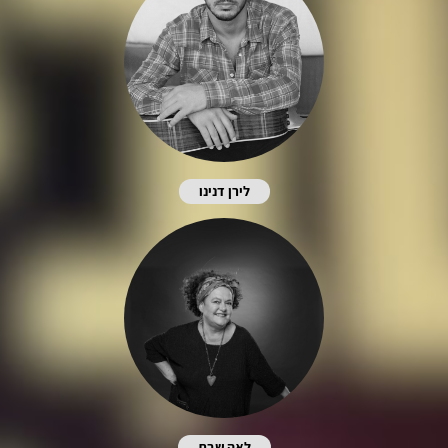
לירן דנינו
לאה שבת