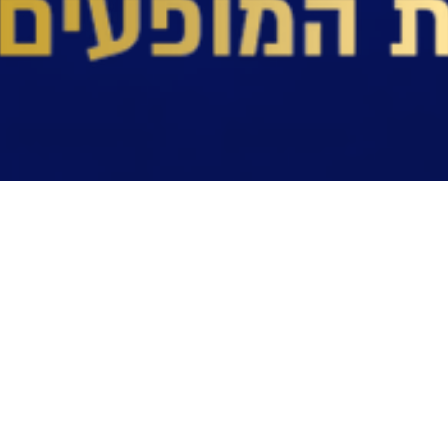
הלפגוט & FRIENDS
סדרת מופעי בוטיק לכבוד 25 שנות יצירה ושירה של החזן 
הלפגוט יחד עם האומנים:
אברהם פריד, דוד דאור, אברהם טל, יוסי גרין ושמואל