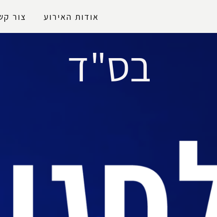
נגישות
אודות האירוע
צור קש
בס"ד