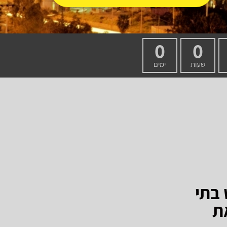
0
0
שעות
ימים
 בתי
ת