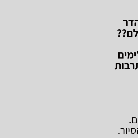
נת הדר
לם??
ימים
רבות
ם.