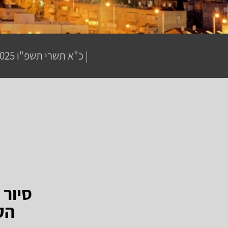
|
כ"א תשרי תשפ"ו
13.10.2025
סיור 
הק