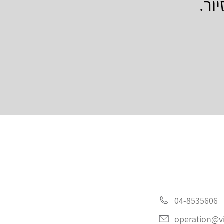
ור.
04-8535606
operation@vis