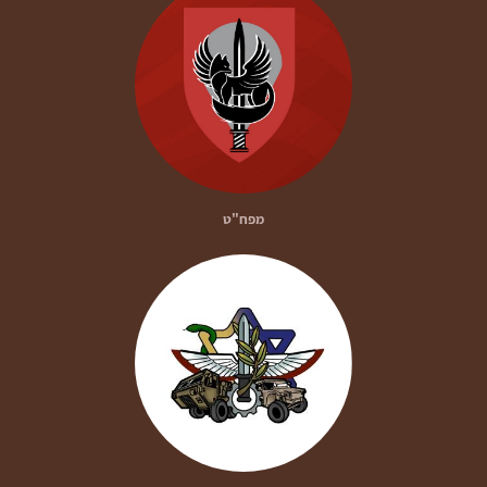
מפח"ט