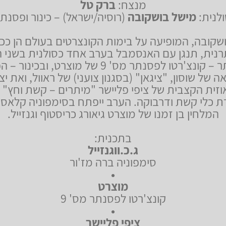
מנצח:
ברק טל
לנית:
מישל בושקובה
(רוסיה/ישראל) – כינור ופסנת
שקובה, המופיעה על בימות הקונצרטים בעולם הן ככנ
נית, תנגן עם האנסמבל בערב אחד כסולנית בשני ה
בפסנתר – קונצ'רטו לפסנתר מס' 9 של מוצרט, ובכי
 של שוסון, "ציגאן" (בסגנון צועני) של ראוול, ואת י
אוזית הקצבית של
ציפי פליישר "מיתרים – קשת וחץ" ל
ת כלי קשת ודרבוקה
. הערב ייפתח בסימפוניה קלאסי
המלחין בן זמנו של מוצרט גיאורג כריסטוף וגנזייל.
בתכנית:
ג.כ.ווגנזייל
סימפוניה ברה מז'ור
•
מוצרט
קונצ'רטו לפסנתר מס' 9
•
ציפי פליישר