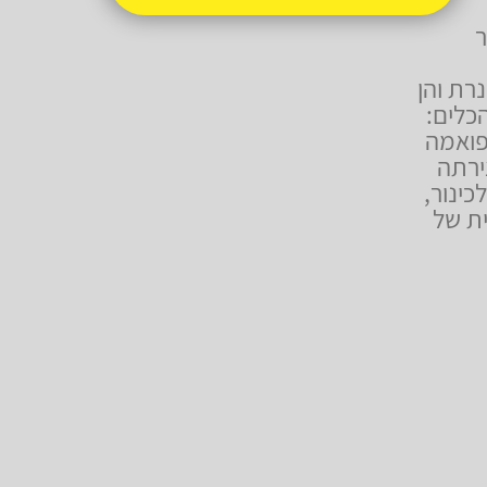
ר
רת והן
כלים:
נור – הפואמה
צירתה
כינור,
ת של