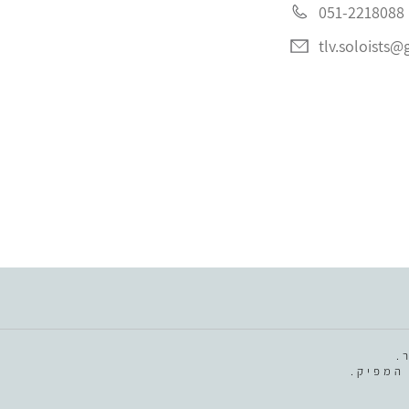
051-2218088
tlv.soloists
.
המפיק.