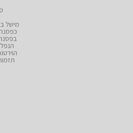
סו
מישל בו
כפסנתר
הנפלאה
הוירטו
תזמור