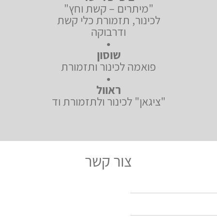
"מיתרים – קשת וחץ"
לכינור, תזמורת כלי קשת
ודרבוקה
•
שוסון
פואמה לכינור ותזמורת
•
ראוול
"ציגאן" לכינור ולתזמורת וד
צור קשר