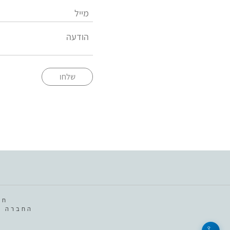
שלחו
חב
החברה מ