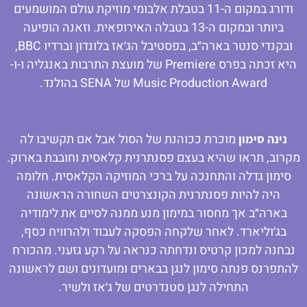
ודורג במקום ה-11 בטבלת אלבומי מוזיקת עולם המושמעים
ביותר ובמקום ה-13 בטבלה האירופאית. וזאנה הופיעה
ובקנדי סנטר בארה״ב, בפסטיבל הג׳אז בלונדון וברדיו BBC,
היא זכתה בפרס Premiere של מועצת התרבות באנגליה ו-
ו-
Music Production Award של SENA בהולנד.
מוכרת ככוהנת של הסול אבל אם תקשיבו לה
נינה סימון
מקרוב, תראו שהיא בעצם פסנתרנית קלאסית וחובבת בארוק.
סימון גדלה והתחנכה על ברכי המוזיקה הקלאסית. חלומה
היה להיות פסנתרנית הקונצרטים השחורה הראשונה
בארה״ב אך מחסור במימון מנע ממנה לסיים את לימודיה
בג׳וליארד. לאחר שלקחה הפסקה לעבוד ולהרוויח כסף,
נבחנה למכון קרטיס ונדחתה כנראה על רקע גזעני. מהכורח
להתפרנס פנתה סימון לנגן בבארים ומועדונים ושם לראשונה
התחילה לנגן סטנדרטים של ג׳אז ולשיר.