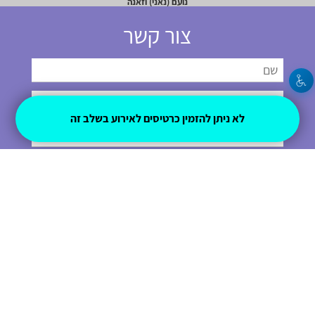
נועם (נאני) וזאנה
צור קשר
לא ניתן להזמין כרטיסים לאירוע בשלב זה
שלחו
054-4937049
adisela@gmail.com