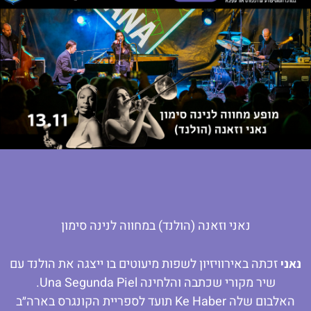
נאני וזאנה (הולנד) במחווה לנינה סימון
זכתה באירוויזיון לשפות מיעוטים בו ייצגה את הולנד עם
נאני
שיר מקורי שכתבה והלחינה Una Segunda Piel.
האלבום שלה Ke Haber תועד לספריית הקונגרס בארה״ב