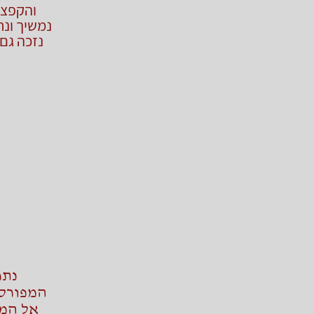
והקפצה
נמשיך ונר
נזכה גם
נתח
המפורסמ
אל המצ