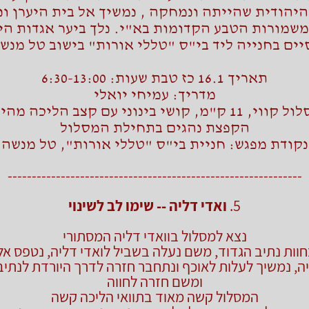
היהודית שהייתה ונמחקה , נמשיך אל בית היערן ונ
שמורות הטבע הקדומות בא"י. נלך ביער אגדות הי
יים בחנייה ליד בי"ס "טללי אורות" בישוב טל מנש
תאריך 16.1 כז טבת שעות: 6:30-13:00
מדריך: עמיחי יואלי
י, 11 ק"מ, קושי בינוני עם קצב הליכה מהיר.
הקפצת נהגים בתחילת המסלול
נקודת מפגש: חניית בי"ס "טללי אורות", טל מנשה
-------------------------------------------------------------
5.
ואדי דליה -- שימו לב לשינוי
נצא למסלול בוואדי דליה המסתורי
חוות נתיב הגדוד, משם נעלה בשביל לואדי דליה, נטפס אל
יה, נמשיך לעלות לאוכף ונתחבר חזרה לדרך היורדת לנתיב
ומשם חזרה לחווה
המסלול קשה מאוד בתוואי הליכה קשה