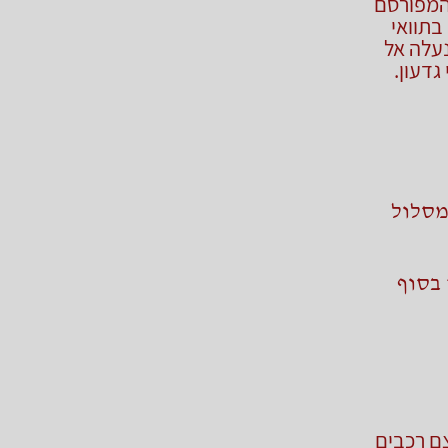
 המפורסם
ה בתוואי
עלה אל
דעון.
 המסלול
בסוף
צם רכבים