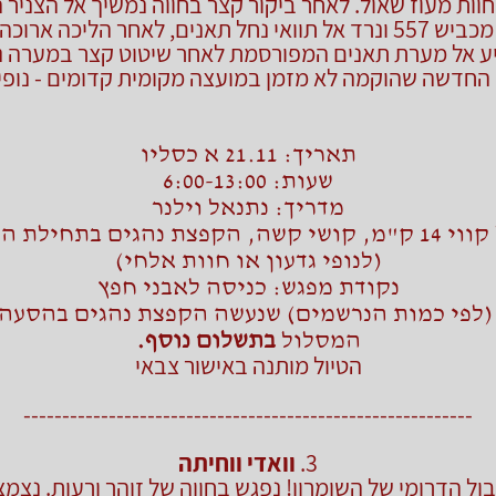
חוות מעוז שאול. לאחר ביקור קצר בחווה נמשיך אל הצניר
הנצפה מכביש 557 ונרד אל תוואי נחל תאנים, לאחר הליכה ארוכ
יע אל מערת תאנים המפורסמת לאחר שיטוט קצר במערה נ
החדשה שהוקמה לא מזמן במועצה מקומית קדומים - נופי ג
תאריך: 21.11 א כסליו
שעות: 6:00-13:00
מדריך: נתנאל וילנר
מסלול קווי 14 ק"מ, קושי קשה, הקפצת נהגים בתחילת
(לנופי גדעון או חוות אלחי)
נקודת מפגש: כניסה לאבני חפץ
 (לפי כמות הנרשמים) שנעשה הקפצת נהגים בהסעה 
המסלול
בתשלום נוסף.
הטיול מותנה באישור צבאי
----------------------------------------------------------
3.
ו
ואדי ווחיתה
ול הדרומי של השומרון! נפגש בחווה של זוהר ורעות. נצמ