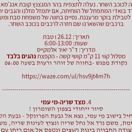
 לכוכב השחר. נעלה לתצפית בהר המנצנץ קובת אנג'מא 
ד בואדי המתפתל של הווחיתה, אם יתמזל מזלנו והגבים יה
 לטבילת בוקר מרעננת. נסיים בחווה של משפחת סבח ומש
ברכבים שהשארנו שם חזרה לרכבים בכוכב השחר.
תאריך: 26.12 ו טבת
שעות: 6:00-13:00
מדריך: ד"ר יאיר אלמקייס
מסלול קווי 11 ק"מ קושי קשה - הקפצת
נהגים בלבד
נקודת מפגש -בחווה של זוהר ורעות בשעה 06:00
https://waze.com/ul/hsv9jt4m7h
--------------------------------------------------------------
4.
מצד שריה-מי עמי
סיור ייחודי בצפון השומרון !
יל בישוב מי עמי, נצא אל גבעת הפרונקל - גבעת הט
ת, משם נרד אל נחל שריה ונציץ לעינות שריה, מש
ודה החבויה בינות העצים ונטפס אל אום ריחן עם 