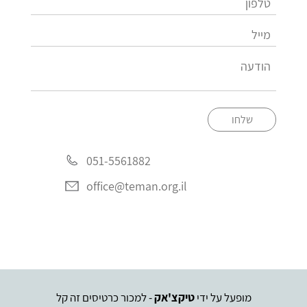
שלחו
051-5561882
office@teman.org.il
מופעל על ידי
טיקצ'אק
- למכור כרטיסים זה קל