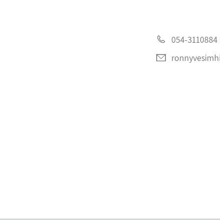
054-3110884
ronnyvesimh