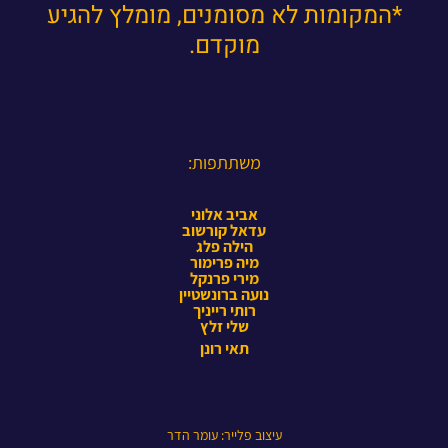
*המקומות לא מסומנים, מומלץ להגיע
מוקדם.
משתתפות:
אביב אלוני
עדאל קורשוב
הילה פלג
מיה פרימור
מירי פרנקל
נועה ברונשטיין
רותי רייניך
שלי זלץ
תאי רונן
עיצוב פלייר: עומר הדר