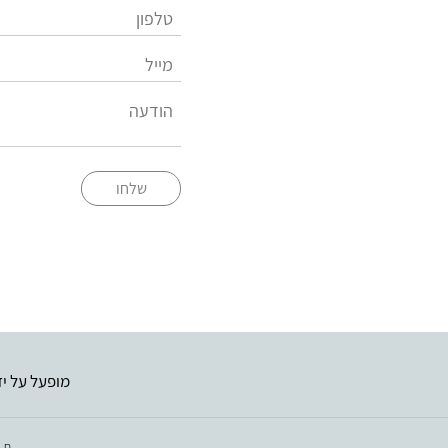
שלחו
מופעל על יד
חב