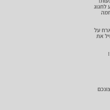
עות!
 לחגוג
חמה
ארח על
יל את
ונכם