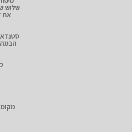
סיפור
שלוש שנ
את ז
סטנדאפי
הבמה –
מ
מקומו