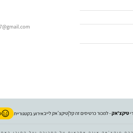
07@gmail.com
י
טיקצ'אק
- למכור כרטיסים זה קל
טיקצ'אק לייב
|
אירוע בקטגוריית
ס
רת טיקצ'אק אינה אחראית על המכירה ועל התוכן באתר