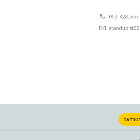
052-3281657
standupist0
טנדאפ
.