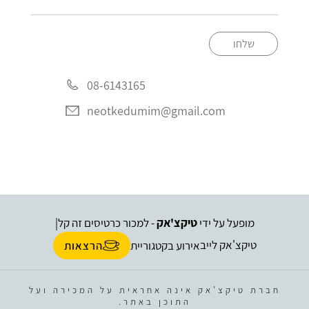
שלחו
08-6143165
neotkedumim@gmail.com
מופעל על ידי
טיקצ'אק
- למכור כרטיסים זה קל
|
טיקצ'אק לייב
אירוע בקטגוריית
הרצאות
חברת טיקצ'אק אינה אחראית על המכירה ועל
התוכן באתר.