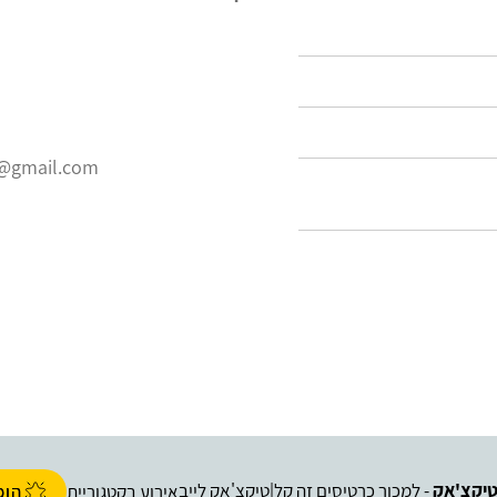
e@gmail.com
יקצ'אק
- למכור כרטיסים זה קל
טיקצ'אק לייב
|
אירוע בקטגוריית
הופ