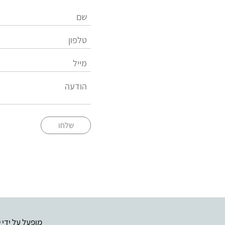
שלחו
מופעל על ידי
ט