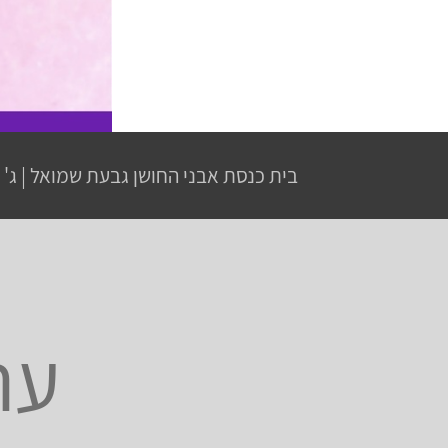
בית כנסת אבני החושן גבעת שמואל
|
ג' 
ער