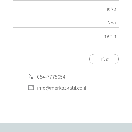
שלחו
054-7775654
info@merkazkatif.co.il