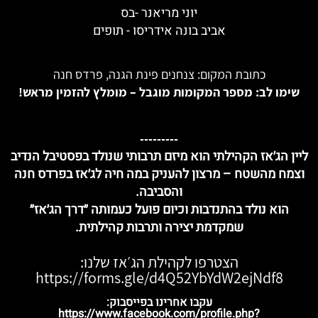
יוני מריאנר -בס
אביב בונה אידריסו - תופים
כתובת המקום: צנחנים פינת הגנה, פרדס חנה
שימו לב: מספר המקומות מוגבל – מומלץ להזמין מראש!
---------
ליין הג׳אז הקהילתי
הוא מיזם תרבותי שנולד בפסטיבל הנדיב
וצמח מהשטח – מרצון להעניק במה חיה לג׳אז בפרדס חנה
והסביבה.
הוא נולד
בהתנדבות וכיום פועל כעמותה ״דרך הג׳אז״
שמקדמת יצירה ותרבות קהילתית.
הצטרפו לקהילת הג׳אז שלנו:
https://forms.gle/d4Q52YbYdW2ejNdf8
עקבו אחרינו בפייסבוק:
https://www.facebook.com/profile.php?