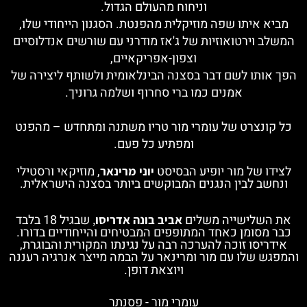
וניחוח מהעולם הגדול.
מביא איתו שפה מוזיקלית מהפנטת.
הסגנ
ון הייחודי שלו,
המשלב וירטואוזיות של ג'אז מודרני עם שורשים אנדלוסיים
וצפון-אפריקאיים,
הפך אותו לשם דבר בסצנה הבינלאומית ולשותף ליצירה של
אמנים כמו ברי סחרוף ושלמה גרוניך.
כל קונצרט של עומרי מור טריו משתנה ומתחדש – מהפנט
ומפתיע כל פעם.
לצידו של מור יופיע הבסיסט
, מוזיקאי ורסטילי
יוני מרינאר
ונחשב לבין הנגנים המבוקשים ביותר בסצנה הישראלית.
את השלישייה משלים
שבגיל 18 בלבד
אביב בונה אדריסו
,
כבר מסומן כאחד המתופפים המבטיחים והייחודיים בדורו.
אידריסו זוכה להערכה רבה על נגינתו המקורית והבוגרת,
והמפגש שלו עם מור ומרינאר על הבמה מייצר אנרגיה רעננה
ויוצאת דופן.
עומרי מור - פסנתר