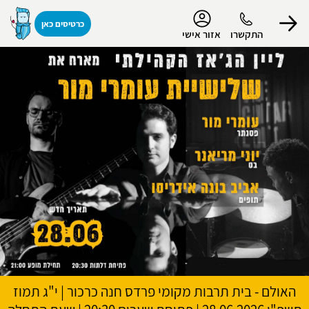
נגישות
כרטיסים כאן
התקשרו
אזור אישי
הפרופיל שלי
התנתק
האולם - בית תרבות מקומי פרדס חנה כרכור
|
י"ג תמוז