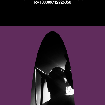
id=1000897
12926350