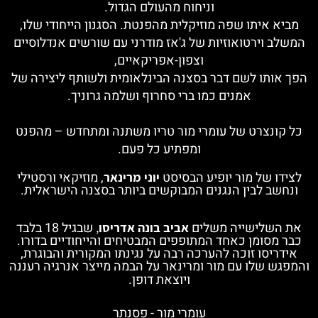
וניחוח מהעולם הגדול.
מביא איתו שפה מוזיקלית מהפנטת.
הסגנ
ון הייחודי שלו,
המשלב וירטואוזיות של ג'אז מודרני עם שורשים אנדלוסיים
וצפון-אפריקאיים,
הפך אותו לשם דבר בסצנה הבינלאומית ולשותף ליצירה של
אמנים כמו ברי סחרוף ושלמה גרוניך.
כל קונצרט של עומרי מור טריו משתנה ומתחדש – מהפנט
ומפתיע כל פעם.
לצידו של מור יופיע הבסיסט
, מוזיקאי ורסטילי
יוני מרינאר
ונחשב לבין הנגנים המבוקשים ביותר בסצנה הישראלית.
את השלישייה משלים
שבגיל 18 בלבד
אביב בונה אדריסו
,
כבר מסומן כאחד המתופפים המבטיחים והייחודיים בדורו.
אידריסו זוכה להערכה רבה על נגינתו המקורית והבוגרת,
והמפגש שלו עם מור ומרינאר על הבמה מייצר אנרגיה רעננה
ויוצאת דופן.
עומרי מור - פסנתר