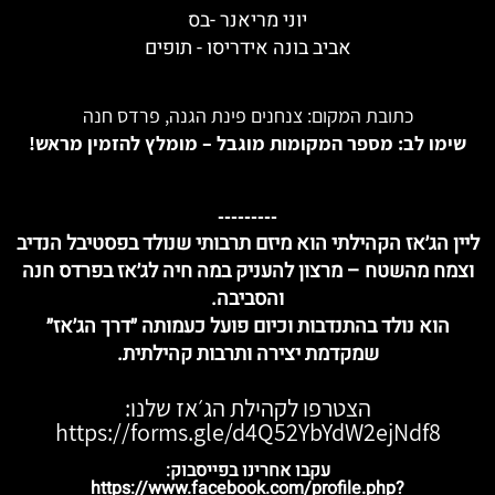
יוני מריאנר -בס
אביב בונה אידריסו - תופים
כתובת המקום: צנחנים פינת הגנה, פרדס חנה
שימו לב: מספר המקומות מוגבל – מומלץ להזמין מראש!
---------
ליין הג׳אז הקהילתי
הוא מיזם תרבותי שנולד בפסטיבל הנדיב
וצמח מהשטח – מרצון להעניק במה חיה לג׳אז בפרדס חנה
והסביבה.
הוא נולד
בהתנדבות וכיום פועל כעמותה ״דרך הג׳אז״
שמקדמת יצירה ותרבות קהילתית.
הצטרפו לקהילת הג׳אז שלנו:
https://forms.gle/d4Q52YbYdW2ejNdf8
עקבו אחרינו בפייסבוק:
https://www.facebook.com/profile.php?