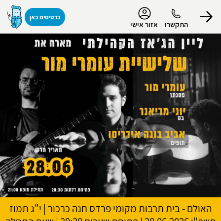
נגישות
כרטיסים כאן
התקשרו
אזור אישי
הפרופיל שלי
התנתק
האולם - בית תרבות מקומי פרדס חנה כרכור
|
י"ג תמוז