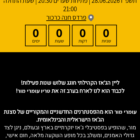
תשפ"ו
28.06.2026 | פתיחת שערים 20:30 | שעת התחלה
21:00
פרדס חנה כרכור
0
0
0
0
שניות
דקות
שעות
ימים
ליין הג׳אז הקהילתי חוגג שלוש שנות פעילות!
לכבוד הוא לנו לארח בערב זה את
!
טריו עומרי מור
הוא מהפסנתרנים החדשניים והמקוריים של סצנת
עומרי מור
הג'אז הישראלית והבינלאומית.
מור, שהופיע בפסטיבלי ג'אז יוקרתיים בארץ ובעולם, ניגן לצד
גדולי האמנים, ומשלב בכל מופע השקעה מלאה, חום אישי,