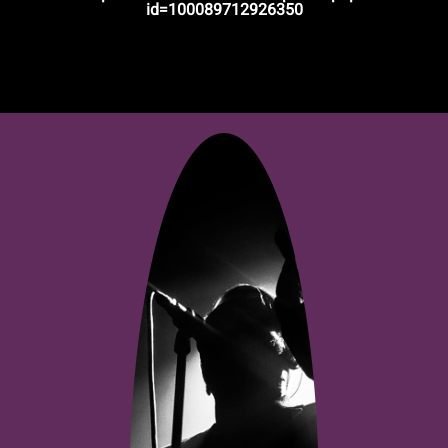
id=1000897
12926350