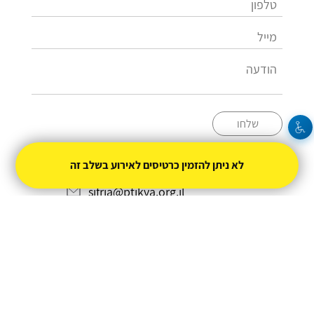
שלחו
03-9052516
לא ניתן להזמין כרטיסים לאירוע בשלב זה
sifria@ptikva.org.il
מופעל על ידי
טיקצ'אק
- למכור כרטיסים זה קל
|