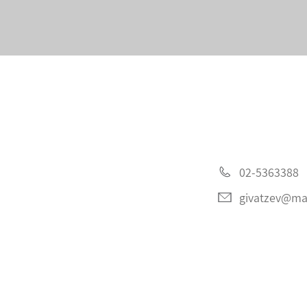
02-5363388
givatzev@mat