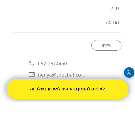
שלחו
052-2574450
henya@shochat.co.il
לא ניתן להזמין כרטיסים לאירוע בשלב זה
מופעל על ידי
טיקצ'אק
- למכור כרטיסים זה קל
|
טיקצ'אק לייב
אירוע בקטגוריית
סטנדאפ