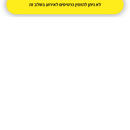
avividinsky@gmail.com
לא ניתן להזמין כרטיסים לאירוע בשלב זה
מופעל על ידי
טיקצ'אק
- למכור כרטיסים זה קל
|
טיקצ'אק לייב
אירוע בקטגוריית
סטנדאפ
חברת טיקצ'אק אינה אחראית על המכירה ועל
התוכן באתר.
החברה מספקת מערכת מתקדמת למכירת כרטיסים
אונליין עבור המפיק.
טיקצ'אק - מערכת למכירת כרטיסים אונליין
ניהול
תנאי שימוש
מדיניות פרטיות
הצהרת נגישות