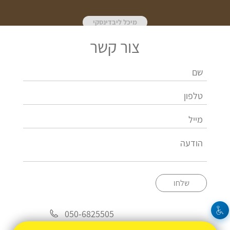
מיכל ליבדינסקי
צור קשר
שלחו
050-6825505