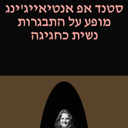
סטנד אפ אנטיאייג'ינג
מופע על התבגרות
נשית כחגיגה