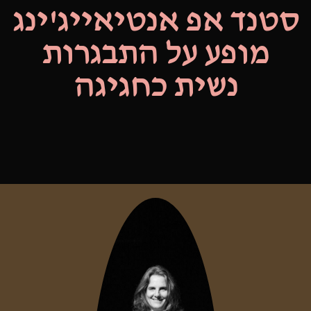
סטנד אפ אנטיאייג'ינג
מופע על התבגרות
נשית כחגיגה