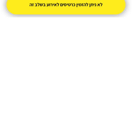
avividinsky@gmail.com
לא ניתן להזמין כרטיסים לאירוע בשלב זה
מופעל על ידי
טיקצ'אק
- למכור כרטיסים זה קל
|
טיקצ'אק לייב
אירוע בקטגוריית
סטנדאפ
חברת טיקצ'אק אינה אחראית על המכירה ועל
התוכן באתר.
החברה מספקת מערכת מתקדמת למכירת כרטיסים
אונליין עבור המפיק.
טיקצ'אק - מערכת למכירת כרטיסים אונליין
ניהול
תנאי שימוש
מדיניות פרטיות
הצהרת נגישות