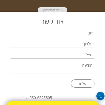
מיכל ליבדינסקי
צור קשר
שלחו
050-6825505