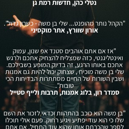
נטלי כהן, חדשות רמת גן
"הקהל נותר מהופנט... שלי בן משה - כשרון גדול".
אורון שוורץ, אתר מוקסיני
"אז אם אתם אוהבים סטנד אפ שנון, עמוק
ואינטליגנטי, כזה שמצליח להצחיק אתכם ולרגש
אתכם באותו הרגע, זה בדיוק המופע בשבילכם.
שלי בן משה מוכיח , שצחוק יכול להיות גם אמנות
ושבין השורות של החיים מסתתרות הבדיחות הכי
טובות".
סמדר רון, בלוג אמנות, תרבות ולייף סטייל
"בן משה הוא כוכב בהתהוות וכדאי לזכור את השם
שלו כי הוא עוד יפתיע ויגיע רחוק. פעם אולי תוכלו
לספר שהכרתם אותו שהוא עוד התחיל. אם אתם