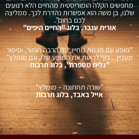
מחפשים הקלה הומוריסטית מהחיים הלא רגועים
שלנו, בן משה הוא אפשרות נהדרת לכך. ממליצה
לכם בחום".
אורית ענבר, בלוג "החיים היפים"
"מופע עם סצנות מחייו, עם הרבה הומור, וסיפור
מעניין... כיף לראות את המופע שלו, וגם מומלץ"
"גלית מספרת", בלוג תרבות
"שורה תחתונה – מומלץ"
אייל באבד, בלוג תרבות