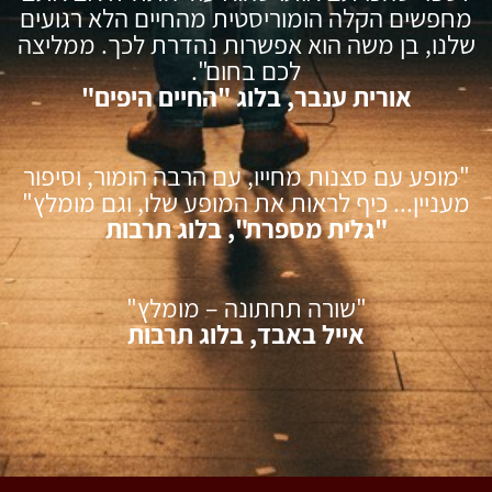
מחפשים הקלה הומוריסטית מהחיים הלא רגועים
שלנו, בן משה הוא אפשרות נהדרת לכך. ממליצה
לכם בחום".
אורית ענבר, בלוג "החיים היפים"
"מופע עם סצנות מחייו, עם הרבה הומור, וסיפור
מעניין... כיף לראות את המופע שלו, וגם מומלץ"
"גלית מספרת", בלוג תרבות
"שורה תחתונה – מומלץ"
אייל באבד, בלוג תרבות