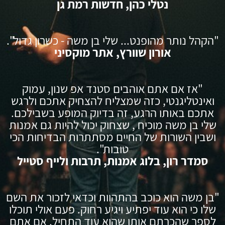
נטלי כהן, חדשות רמת גן
"הקהל נותר מהופנט... שלי בן משה - כשרון גדול".
אורון שוורץ, אתר מוקסיני
"אז אם אתם אוהבים סטנד אפ שנון, עמוק
ואינטליגנטי, כזה שמצליח להצחיק אתכם ולרגש
אתכם באותו הרגע, זה בדיוק המופע בשבילכם.
שלי בן משה מוכיח , שצחוק יכול להיות גם אמנות
ושבין השורות של החיים מסתתרות הבדיחות הכי
טובות".
סמדר רון, בלוג אמנות, תרבות ולייף סטייל
"בן משה הוא כוכב בהתהוות וכדאי לזכור את השם
שלו כי הוא עוד יפתיע ויגיע רחוק. פעם אולי תוכלו
לספר שהכרתם אותו שהוא עוד התחיל. אם אתם