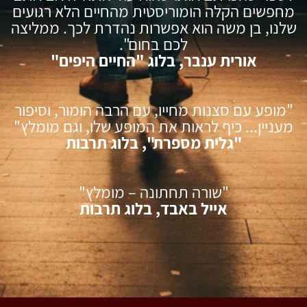
מחפשים הקלה הומוריסטית מהחיים הלא רגועים
שלנו, בן משה הוא אפשרות נהדרת לכך. ממליצה
לכם בחום".
אורית ענבר, בלוג "החיים היפים"
"מופע עם סצנות מחייו, עם הרבה הומור, וסיפור
מעניין... כיף לראות את המופע שלו, וגם מומלץ"
"גלית מספרת", בלוג תרבות
"שורה תחתונה – מומלץ"
אייל באבד, בלוג תרבות