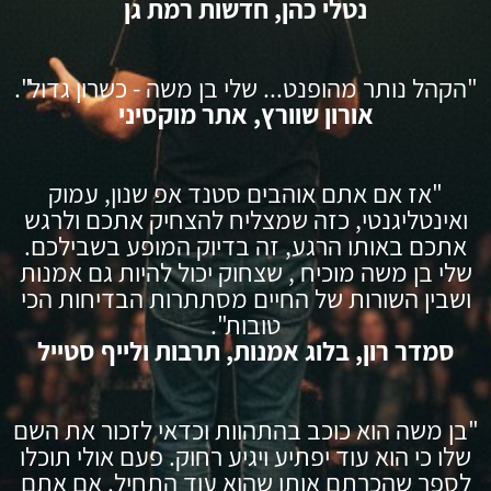
נטלי כהן, חדשות רמת גן
"הקהל נותר מהופנט... שלי בן משה - כשרון גדול".
אורון שוורץ, אתר מוקסיני
"אז אם אתם אוהבים סטנד אפ שנון, עמוק
ואינטליגנטי, כזה שמצליח להצחיק אתכם ולרגש
אתכם באותו הרגע, זה בדיוק המופע בשבילכם.
שלי בן משה מוכיח , שצחוק יכול להיות גם אמנות
ושבין השורות של החיים מסתתרות הבדיחות הכי
טובות".
סמדר רון, בלוג אמנות, תרבות ולייף סטייל
"בן משה הוא כוכב בהתהוות וכדאי לזכור את השם
שלו כי הוא עוד יפתיע ויגיע רחוק. פעם אולי תוכלו
לספר שהכרתם אותו שהוא עוד התחיל. אם אתם