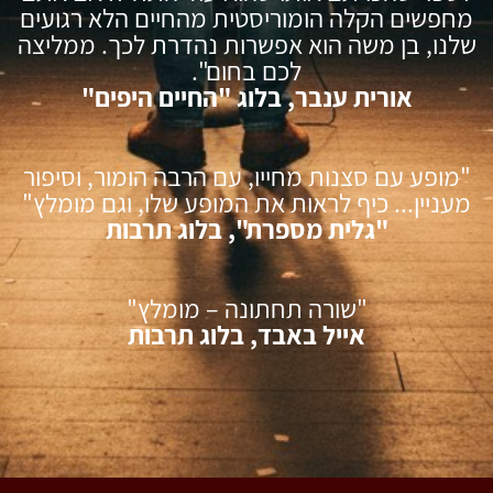
מחפשים הקלה הומוריסטית מהחיים הלא רגועים
שלנו, בן משה הוא אפשרות נהדרת לכך. ממליצה
לכם בחום".
אורית ענבר, בלוג "החיים היפים"
"מופע עם סצנות מחייו, עם הרבה הומור, וסיפור
מעניין... כיף לראות את המופע שלו, וגם מומלץ"
"גלית מספרת", בלוג תרבות
"שורה תחתונה – מומלץ"
אייל באבד, בלוג תרבות