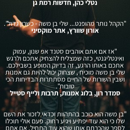
נטלי כהן, חדשות רמת גן
"הקהל נותר מהופנט... שלי בן משה - כשרון גדול".
אורון שוורץ, אתר מוקסיני
"אז אם אתם אוהבים סטנד אפ שנון, עמוק
ואינטליגנטי, כזה שמצליח להצחיק אתכם ולרגש
אתכם באותו הרגע, זה בדיוק המופע בשבילכם.
שלי בן משה מוכיח , שצחוק יכול להיות גם אמנות
ושבין השורות של החיים מסתתרות הבדיחות הכי
טובות".
סמדר רון, בלוג אמנות, תרבות ולייף סטייל
"בן משה הוא כוכב בהתהוות וכדאי לזכור את השם
שלו כי הוא עוד יפתיע ויגיע רחוק. פעם אולי תוכלו
לספר שהכרתם אותו שהוא עוד התחיל. אם אתם