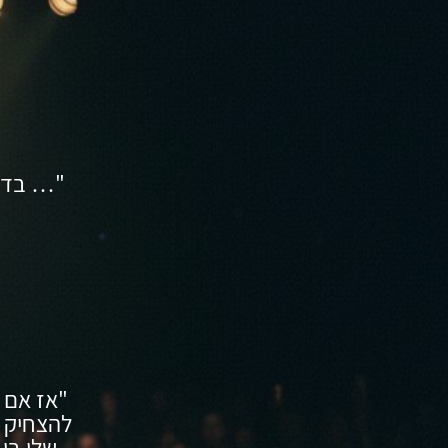
"… בדר
"אז אם 
להצחיק א
שלי בן 