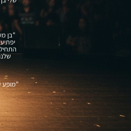
"בן מש
יפתיע 
התחיל.
שלנו
"מופע ע