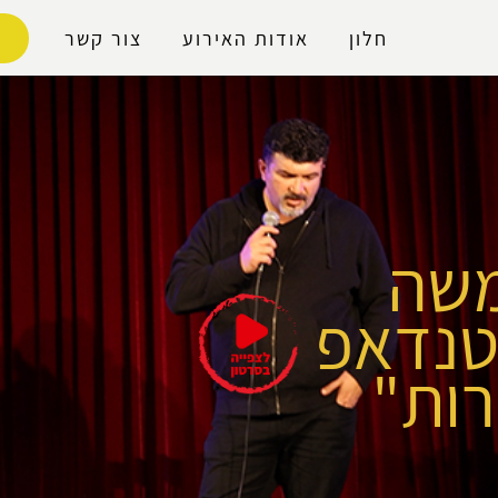
נגישות
חלון
אודות האירוע
צור קשר
משה
טנדאפ
רות"