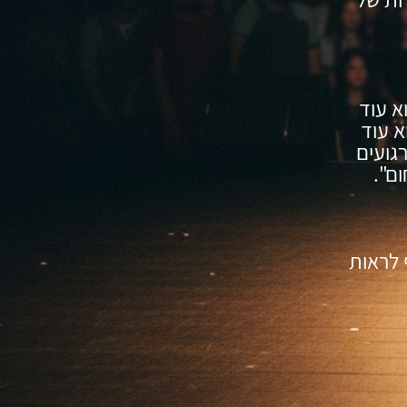
א עוד
א עוד
גועים
ם".
ף לראות